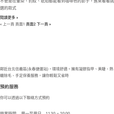
不管是在暈染、豹紋、琥珀都能看到咖啡色的影子，進來看看挑
選的款式
閱讀更多 »
« 上一頁
頁面
1
頁面
2
下一頁 »
鄰近台北信義區(永春捷運站)，環境舒適。擁有凝膠指甲、美睫、熱
蠟除毛、手足保養服務，讓你輕鬆又省時
預約服務
你可以透過以下聯絡方式預約
營業時間: 周一至周日 11:30 – 20:00