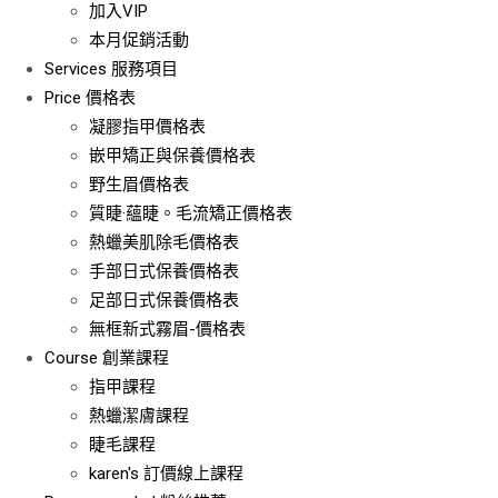
加入VIP
本月促銷活動
Services
服務項目
Price
價格表
凝膠指甲價格表
嵌甲矯正與保養價格表
野生眉價格表
質睫·蘊睫。毛流矯正價格表
熱蠟美肌除毛價格表
手部日式保養價格表
足部日式保養價格表
無框新式霧眉-價格表
Course
創業課程
指甲課程
熱蠟潔膚課程
睫毛課程
karen's 訂價線上課程