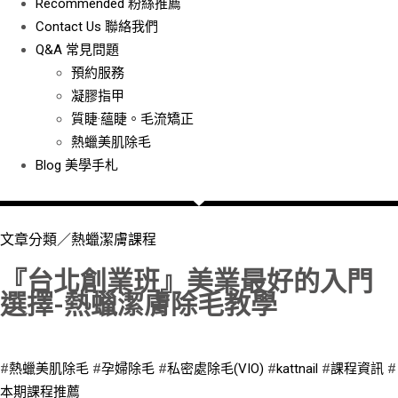
Recommended
粉絲推薦
Contact Us
聯絡我們
Q&A
常見問題
預約服務
凝膠指甲
質睫·蘊睫。毛流矯正
熱蠟美肌除毛
Blog
美學手札
文章分類／
熱蠟潔膚課程
『台北創業班』美業最好的入門
選擇-熱蠟潔膚除毛教學
167 瀏覽
#
熱蠟美肌除毛
#
孕婦除毛
#
私密處除毛(VIO)
#
kattnail
#
課程資訊
#
本期課程推薦