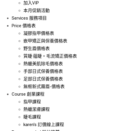
加入VIP
本月促銷活動
Services
服務項目
Price
價格表
凝膠指甲價格表
嵌甲矯正與保養價格表
野生眉價格表
質睫·蘊睫。毛流矯正價格表
熱蠟美肌除毛價格表
手部日式保養價格表
足部日式保養價格表
無框新式霧眉-價格表
Course
創業課程
指甲課程
熱蠟潔膚課程
睫毛課程
karen's 訂價線上課程