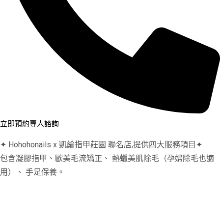
立即預約專人諮詢
✦ Hohohonails x 凱綸指甲莊園 聯名店,提供四大服務項目✦
包含凝膠指甲、歐美毛流矯正、 熱蠟美肌除毛（孕婦除毛也適
用）、 手足保養。