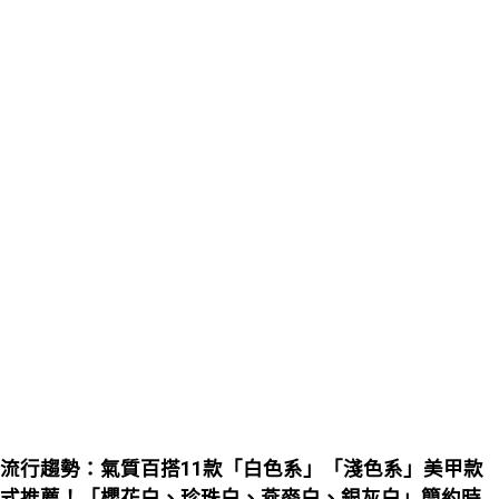
流行趨勢：氣質百搭11款「白色系」「淺色系」美甲款
式推薦！「櫻花白、珍珠白、燕麥白、銀灰白」簡約時