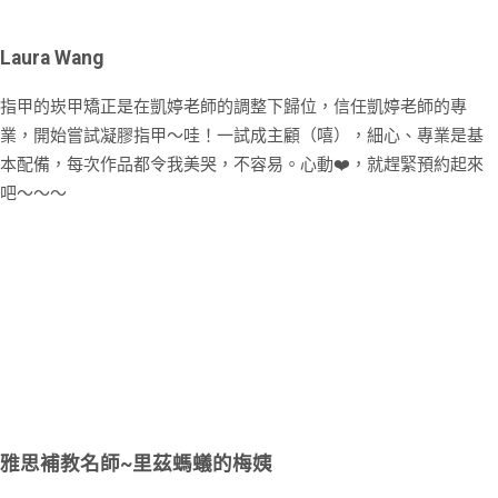
Laura Wang
指甲的崁甲矯正是在凱婷老師的調整下歸位，信任凱婷老師的專
業，開始嘗試凝膠指甲～哇！一試成主顧（嘻），細心、專業是基
本配備，每次作品都令我美哭，不容易。心動❤️，就趕緊預約起來
吧～～～
雅思補教名師~里茲螞蟻的梅姨