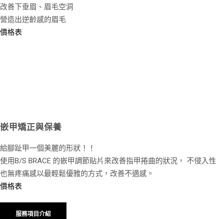
改善下垂眉、眉毛空洞
營造出逆齡感的眉毛
價格表
嵌甲矯正與保養
給腳趾甲一個美麗的形狀！！
使用B/S BRACE 的嵌甲調節貼片來改善指甲捲曲的狀況， 不侵入性
也無疼痛感以最輕鬆優雅的方式，改善不適感。
價格表
服務項目介紹