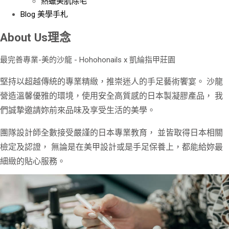
熱蠟美肌除毛
Blog
美學手札
About Us
理念
最完善專業-美的沙龍
- Hohohonails x 凱綸指甲莊園
堅持以超越傳統的專業精緻，推崇迷人的手足藝術饗宴。 沙龍
營造溫馨優雅的環境，使用安全高質感的日本製凝膠產品， 我
們誠摯邀請妳前來品味及享受生活的美學。
團隊設計師全數接受嚴謹的日本專業教育， 並皆取得日本相關
檢定及認證， 無論是在美甲設計或是手足保養上，都能給妳最
細緻的貼心服務。