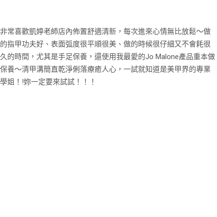
非常喜歡凱婷老師店內佈置舒適清新，每次進來心情無比放鬆～做
的指甲功夫好、表面弧度很平順很美、做的時候很仔細又不會耗很
久的時間，尤其是手足保養，還使用我最愛的Jo Malone產品重本做
保養～清甲溝簡直乾淨俐落療癒人心，一試就知道是美甲界的專業
學姐！!妳一定要來試試！！！