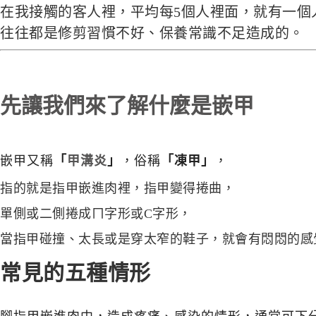
在我接觸的客人裡，平均每5個人裡面，就有一個
往往都是修剪習慣不好、保養常識不足造成的。
先讓我們來了解什麼是嵌甲
嵌甲又稱
「
甲溝炎
」
，俗稱
「凍甲」
，
指的就是指甲嵌進肉裡，指甲變得捲曲，
單側或二側
捲
成ㄇ字形或C字形，
當指甲碰撞、太長或是穿太窄的鞋子，就會有悶悶的感
常見的五種情形