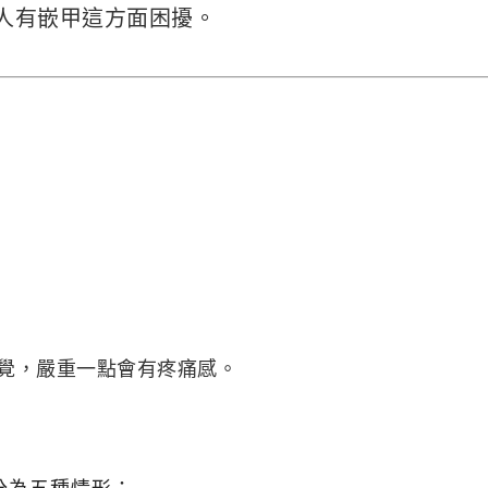
人有
嵌甲這方面困擾。
覺，嚴重一點會有疼痛感。