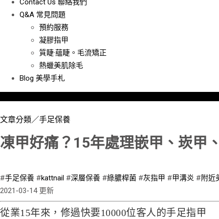
Contact Us
聯絡我們
Q&A
常見問題
預約服務
凝膠指甲
質睫·蘊睫。毛流矯正
熱蠟美肌除毛
Blog
美學手札
文章分類／
手足保養
凍甲好痛？15年處理嵌甲、崁甲
10223 瀏覽
#
手足保養
#
kattnail
#
深層保養
#
綠膿桿菌
#
灰指甲
#
甲溝炎
#
附近
2021-03-14 更新
從業15年來，修過快要10000位客人的手足指甲