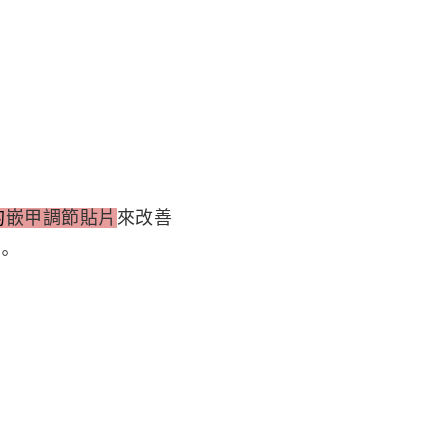
的
嵌甲調節貼片
來
改善
。