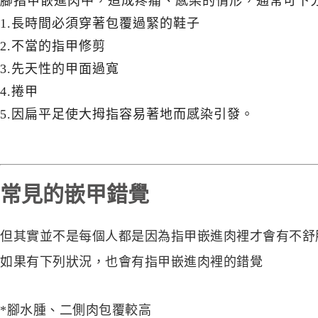
腳指甲嵌進肉中，造成疼痛、感染的情形，通常可下
1.長時間必須穿著包覆過緊的鞋子
2.不當的指甲修剪
3.先天性的甲面過寬
4.捲甲
5.因扁平足使大拇指容易著地而感染引發。
常見的嵌甲錯覺
但其實並不是每個人都是因為指甲
嵌進肉裡才會有不舒
如果有下列狀況，也會有
指甲
嵌進肉裡的錯覺
*腳水腫、二側肉包覆較高