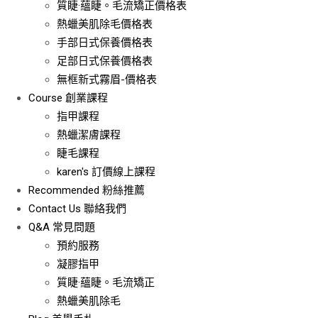
質睫·蘊睫。毛流矯正價格表
熱蠟美肌除毛價格表
手部日式保養價格表
足部日式保養價格表
無框新式霧眉-價格表
Course
創業課程
指甲課程
熱蠟潔膚課程
睫毛課程
karen's 訂價線上課程
Recommended
粉絲推薦
Contact Us
聯絡我們
Q&A
常見問題
預約服務
凝膠指甲
質睫·蘊睫。毛流矯正
熱蠟美肌除毛