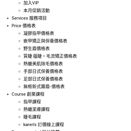
加入VIP
本月促銷活動
Services
服務項目
Price
價格表
凝膠指甲價格表
嵌甲矯正與保養價格表
野生眉價格表
質睫·蘊睫。毛流矯正價格表
熱蠟美肌除毛價格表
手部日式保養價格表
足部日式保養價格表
無框新式霧眉-價格表
Course
創業課程
指甲課程
熱蠟潔膚課程
睫毛課程
karen's 訂價線上課程