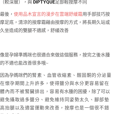
DIPTYQUE
（
較深層）
，與
足部輕按摩不同
最後，
使用品木宣言的漫步在雲端舒緩霜
用手部技巧按
摩足底，清涼的按摩霜藉由按摩的方式，將長期久站或
久坐造成的雙腿不適感，舒緩改善
像是孕婦準媽咪也很適合來做這個服務，
按完之後水腫
的不適也能改善很多哦~
因為孕媽咪們的
腎素、血管收縮素、醛固酮的分泌量
在懷孕期間上升許多，使得鹽分與水分更容易留在
體內而不被腎臟排
出，容易
有水腫的困擾，除了可以
避免攝取過多鹽分、
避免維持同姿勢太久、腳部墊
高抬腿以及適當運動來改善，按摩也是一個很不錯