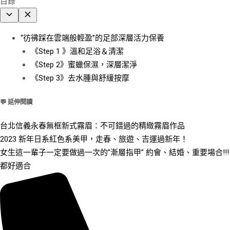
目錄
“彷彿踩在雲端般輕盈”的足部深層活力保養
《Step 1 》溫和足浴＆清潔
《Step 2》蜜蠟保濕，深層潔淨
《Step 3》去水腫與舒緩按摩
💬 延伸閱讀
台北信義永春無框新式霧眉：不可錯過的精緻霧眉作品
2023 新年日系紅色系美甲，走春、旅遊、吉運過新年！
女生這一輩子一定要做過一次的”漸層指甲” 約會、結婚、重要場合!!!
都好適合