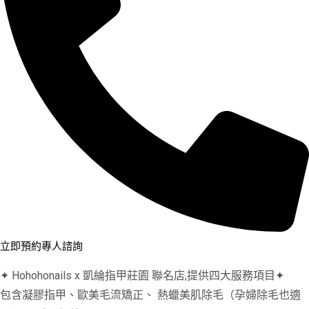
立即預約專人諮詢
✦ Hohohonails x 凱綸指甲莊園 聯名店,提供四大服務項目✦
包含凝膠指甲、歐美毛流矯正、 熱蠟美肌除毛（孕婦除毛也適