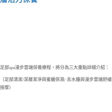
足部spa漫步雲端保養療程，將分為三大重點詳細介紹：
（足部清潔/深層潔淨與
蜜蠟保濕
/ 去水腫與漫步雲端舒緩
按摩）