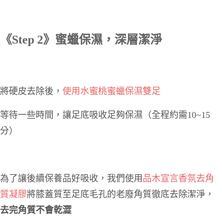
《Step 2》蜜蠟保濕，深層潔淨
將硬皮去除後，
使用水蜜桃蜜蠟保濕雙足
等待一些時間，讓足底吸收足夠保濕
（全程約需10~15
分）
為了讓
後續保養品好吸收，我們使用
品木宣言香氛去角
質凝膠
將膝蓋質至足底毛孔的老廢角質徹底去除潔淨，
去完角質不會乾澀