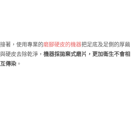
接著，使用專業的
磨
腳硬皮的機器
把足底及足側的厚繭
與硬皮去除乾淨，
機器採拋棄式磨片，更加衛生不會相
互傳染
。