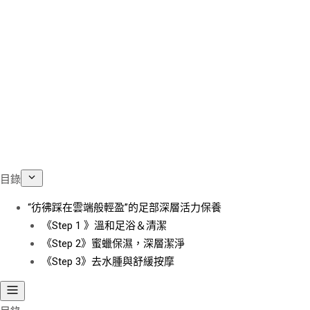
目錄
“彷彿踩在雲端般輕盈”的足部深層活力保養
《Step 1 》溫和足浴＆清潔
《Step 2》蜜蠟保濕，深層潔淨
《Step 3》去水腫與舒緩按摩