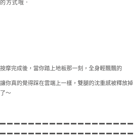
的方式哦．
按摩完成後，當你踏上地板那一刻，全身輕飄飄的
讓你真的覺得踩在雲端上一樣，雙腿的沈重感被釋放掉
了～
▬
▬
▬
▬
▬
▬
▬
▬
▬
▬
▬
▬
▬
▬
▬
▬
▬
▬
▬
▬
▬
▬
▬
▬
▬
▬
▬
▬
▬
▬
▬
▬
▬
▬
▬
▬
▬
▬