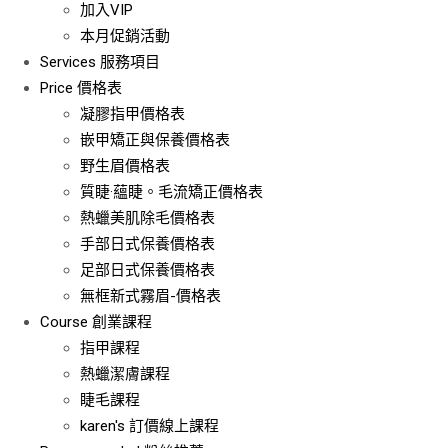
加入VIP
本月促銷活動
Services
服務項目
Price
價格表
凝膠指甲價格表
嵌甲矯正與保養價格表
野生眉價格表
質睫·蘊睫。毛流矯正價格表
熱蠟美肌除毛價格表
手部日式保養價格表
足部日式保養價格表
無框新式霧眉-價格表
Course
創業課程
指甲課程
熱蠟潔膚課程
睫毛課程
karen's 訂價線上課程