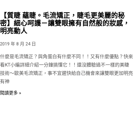
【質睫 蘊睫。毛流矯正，睫毛更美麗的秘
密】細心呵護－讓雙眼擁有自然般的妝感，
明亮動人
2019 年 8 月 24 日
什麼是毛流矯正？與角蛋白有什麼不同！！又有什麼優點？快來
看KT小編詳細介紹一分鐘搞懂它！！還沒體驗過不一樣的美睫
技術～歐美毛流矯正，事不宜遲快給自己機會來讓雙眼更加明亮
有神
閱讀更多 »